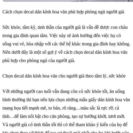
Cách chọn decal dán kính hoa văn phù hợp phòng ngủ người già
Sức khỏe, tâm ký, tinh thần của người già là vấn đề được con cháu
trong gia đình quan tâm. Việc này sẽ ảnh hưởng đến việc họ có
sống vui vẻ, hòa nhập với các thế hệ khác trong gia đình hay không.
Nên dưới đây là một số gợi ý về cách chọn decal dán kính hoa văn
phù hợp cho phòng ngủ của người già.
Chọn decal dán kính hoa văn cho người già theo tâm lý, sức khỏe
Với những người cao tuổi vẫn đang còn có sức khỏe tốt, ăn uống
bình thường thì bạn nên lựa chọn những mẫu giấy dán kính hoa văn
mang họa tiết mạnh mẽ, to bản, rõ ràng…màu sắc là rực rỡ, cá
tính…để làm nổi bật cho căn phòng, tạo sự hướng khởi, tươi mới.
Và người già có tinh thần tốt thì có thể tham khảo ý kiến của họ để
lựa chọn theo sở thích để tạo sự thoải mái nhất cho họ khi bước vào