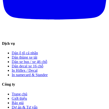
Dịch vụ
Dán ô tô cá nhân
Dán thùng xe tải
Dán xe bus / xe 46 chỗ
Dán decal xe 16 chỗ
In Hiflex / Decal
In namecard & Standee
Công ty
Trang chủ
Giới thiệu
Báo giá
Dự án & Tư vấn