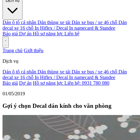
Dịch vụ
Dán ô tô cá nhân
Dán thùng xe tải
Dán xe bus / xe 46 chỗ
Dán
decal xe 16 chỗ
In Hiflex / Decal
In namecard & Standee
Báo giá
Dự án
Hồ sơ năng lực
Liên hệ
Trang chủ
Giới thiệu
Dịch vụ
Dán ô tô cá nhân
Dán thùng xe tải
Dán xe bus / xe 46 chỗ
Dán
decal xe 16 chỗ
In Hiflex / Decal
In namecard & Standee
Báo giá
Dự án
Hồ sơ năng lực
Liên hệ: 0931 780 080
01/05/2019
Gợi ý chọn Decal dán kính cho văn phòng