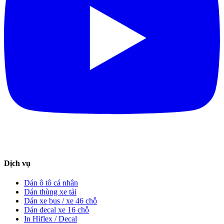
Dịch vụ
Dán ô tô cá nhân
Dán thùng xe tải
Dán xe bus / xe 46 chỗ
Dán decal xe 16 chỗ
In Hiflex / Decal