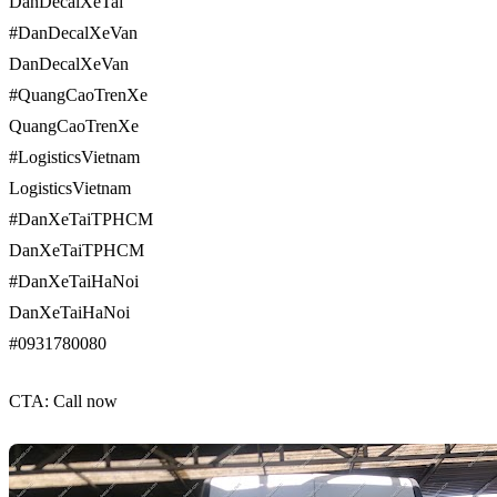
DanDecalXeTai
#DanDecalXeVan
DanDecalXeVan
#QuangCaoTrenXe
QuangCaoTrenXe
#LogisticsVietnam
LogisticsVietnam
#DanXeTaiTPHCM
DanXeTaiTPHCM
#DanXeTaiHaNoi
DanXeTaiHaNoi
#0931780080
CTA: Call now