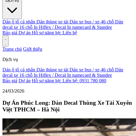
Dịch vụ
Dán ô tô cá nhân
Dán thùng xe tải
Dán xe bus / xe 46 chỗ
Dán
decal xe 16 chỗ
In Hiflex / Decal
In namecard & Standee
Báo giá
Dự án
Hồ sơ năng lực
Liên hệ
Trang chủ
Giới thiệu
Dịch vụ
Dán ô tô cá nhân
Dán thùng xe tải
Dán xe bus / xe 46 chỗ
Dán
decal xe 16 chỗ
In Hiflex / Decal
In namecard & Standee
Báo giá
Dự án
Hồ sơ năng lực
Liên hệ: 0931 780 080
24/03/2026
Dự Án Phúc Long: Dán Decal Thùng Xe Tải Xuyên
Việt TPHCM – Hà Nội