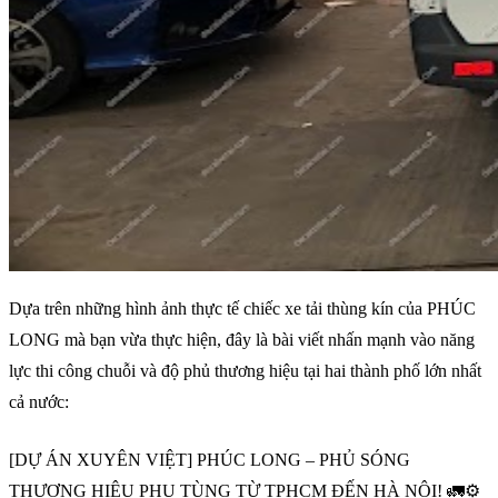
Dựa trên những hình ảnh thực tế chiếc xe tải thùng kín của PHÚC
LONG mà bạn vừa thực hiện, đây là bài viết nhấn mạnh vào năng
lực thi công chuỗi và độ phủ thương hiệu tại hai thành phố lớn nhất
cả nước:
[DỰ ÁN XUYÊN VIỆT] PHÚC LONG – PHỦ SÓNG
THƯƠNG HIỆU PHỤ TÙNG TỪ TPHCM ĐẾN HÀ NỘI! 🚛⚙️