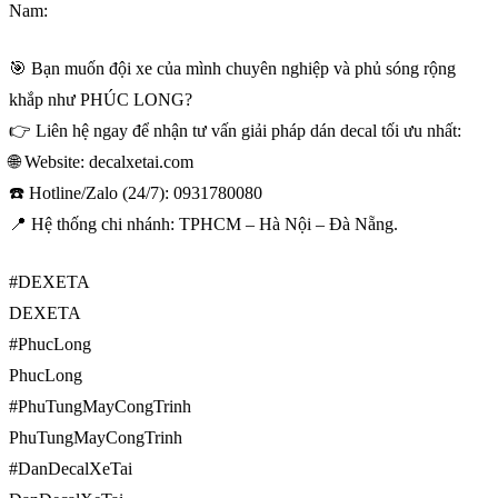
Nam:
🎯 Bạn muốn đội xe của mình chuyên nghiệp và phủ sóng rộng
khắp như PHÚC LONG?
👉 Liên hệ ngay để nhận tư vấn giải pháp dán decal tối ưu nhất:
🌐 Website: decalxetai.com
☎️ Hotline/Zalo (24/7): 0931780080
📍 Hệ thống chi nhánh: TPHCM – Hà Nội – Đà Nẵng.
#DEXETA
DEXETA
#PhucLong
PhucLong
#PhuTungMayCongTrinh
PhuTungMayCongTrinh
#DanDecalXeTai