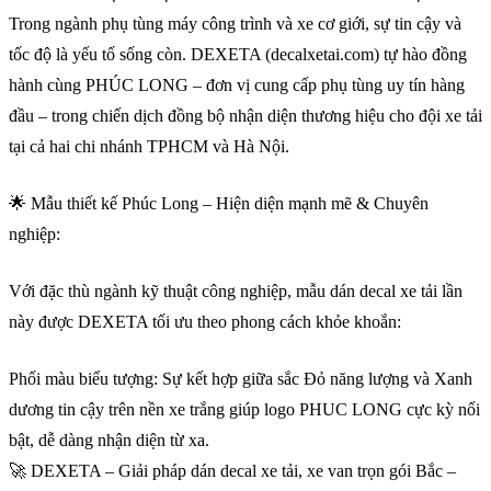
Trong ngành phụ tùng máy công trình và xe cơ giới, sự tin cậy và
tốc độ là yếu tố sống còn. DEXETA (decalxetai.com) tự hào đồng
hành cùng PHÚC LONG – đơn vị cung cấp phụ tùng uy tín hàng
đầu – trong chiến dịch đồng bộ nhận diện thương hiệu cho đội xe tải
tại cả hai chi nhánh TPHCM và Hà Nội.
🌟 Mẫu thiết kế Phúc Long – Hiện diện mạnh mẽ & Chuyên
nghiệp:
Với đặc thù ngành kỹ thuật công nghiệp, mẫu dán decal xe tải lần
này được DEXETA tối ưu theo phong cách khỏe khoắn:
Phối màu biểu tượng: Sự kết hợp giữa sắc Đỏ năng lượng và Xanh
dương tin cậy trên nền xe trắng giúp logo PHUC LONG cực kỳ nổi
bật, dễ dàng nhận diện từ xa.
🚀 DEXETA – Giải pháp dán decal xe tải, xe van trọn gói Bắc –