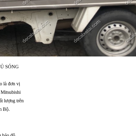
HỦ SÓNG
 là đơn vị
 Mitsubishi
t lượng trên
m Bộ.
m bảo độ