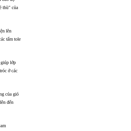
ẻ thù" của
iện lên
ác tấm tole
 giúp lớp
tróc ở các
ng của gió
 lên đến
Nam