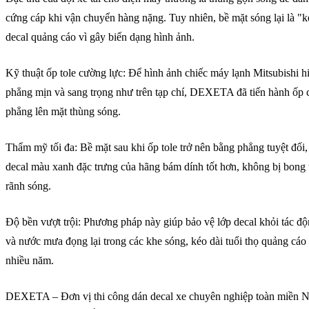
cứng cáp khi vận chuyển hàng nặng. Tuy nhiên, bề mặt sóng lại là "k
decal quảng cáo vì gây biến dạng hình ảnh.
Kỹ thuật ốp tole cường lực: Để hình ảnh chiếc máy lạnh Mitsubishi h
phẳng mịn và sang trọng như trên tạp chí, DEXETA đã tiến hành ốp c
phẳng lên mặt thùng sóng.
Thẩm mỹ tối đa: Bề mặt sau khi ốp tole trở nên bằng phẳng tuyệt đối,
decal màu xanh đặc trưng của hãng bám dính tốt hơn, không bị bong 
rãnh sóng.
Độ bền vượt trội: Phương pháp này giúp bảo vệ lớp decal khỏi tác độ
và nước mưa đọng lại trong các khe sóng, kéo dài tuổi thọ quảng cáo
nhiều năm.
DEXETA – Đơn vị thi công dán decal xe chuyên nghiệp toàn miền 