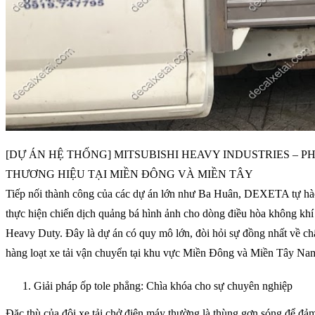
[DỰ ÁN HỆ THỐNG] MITSUBISHI HEAVY INDUSTRIES – P
THƯƠNG HIỆU TẠI MIỀN ĐÔNG VÀ MIỀN TÂY
Tiếp nối thành công của các dự án lớn như Ba Huân, DEXETA tự hào
thực hiện chiến dịch quảng bá hình ảnh cho dòng điều hòa không khí
Heavy Duty. Đây là dự án có quy mô lớn, đòi hỏi sự đồng nhất về chấ
hàng loạt xe tải vận chuyển tại khu vực Miền Đông và Miền Tây Na
Giải pháp ốp tole phẳng: Chìa khóa cho sự chuyên nghiệp
Đặc thù của đội xe tải chở điện máy thường là thùng gợn sóng để đả