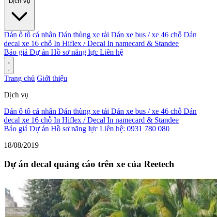
Dịch vụ
Dán ô tô cá nhân
Dán thùng xe tải
Dán xe bus / xe 46 chỗ
Dán
decal xe 16 chỗ
In Hiflex / Decal
In namecard & Standee
Báo giá
Dự án
Hồ sơ năng lực
Liên hệ
Trang chủ
Giới thiệu
Dịch vụ
Dán ô tô cá nhân
Dán thùng xe tải
Dán xe bus / xe 46 chỗ
Dán
decal xe 16 chỗ
In Hiflex / Decal
In namecard & Standee
Báo giá
Dự án
Hồ sơ năng lực
Liên hệ: 0931 780 080
18/08/2019
Dự án decal quảng cáo trên xe của Reetech