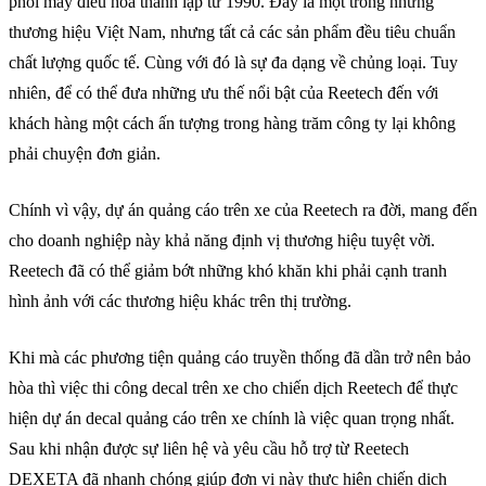
phối máy điều hòa thành lập từ 1990. Đây là một trong những
thương hiệu Việt Nam, nhưng tất cả các sản phẩm đều tiêu chuẩn
chất lượng quốc tế. Cùng với đó là sự đa dạng về chủng loại. Tuy
nhiên, để có thể đưa những ưu thế nổi bật của Reetech đến với
khách hàng một cách ấn tượng trong hàng trăm công ty lại không
phải chuyện đơn giản.
Chính vì vậy, dự án quảng cáo trên xe của Reetech ra đời, mang đến
cho doanh nghiệp này khả năng định vị thương hiệu tuyệt vời.
Reetech đã có thể giảm bớt những khó khăn khi phải cạnh tranh
hình ảnh với các thương hiệu khác trên thị trường.
Khi mà các phương tiện quảng cáo truyền thống đã dần trở nên bảo
hòa thì việc thi công decal trên xe cho chiến dịch Reetech để thực
hiện dự án decal quảng cáo trên xe chính là việc quan trọng nhất.
Sau khi nhận được sự liên hệ và yêu cầu hỗ trợ từ Reetech
DEXETA đã nhanh chóng giúp đơn vị này thực hiện chiến dịch