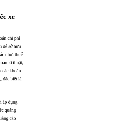
ếc xe
oản chi phí
am để sở hữu
ác như: thuế
oàn kĩ thuật,
y các khoản
 đặc biệt là
i áp dụng
hức quảng
quảng cáo