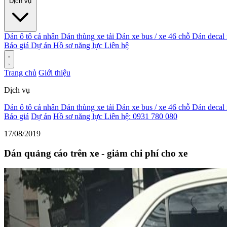
Dịch vụ
Dán ô tô cá nhân
Dán thùng xe tải
Dán xe bus / xe 46 chỗ
Dán decal
Báo giá
Dự án
Hồ sơ năng lực
Liên hệ
Trang chủ
Giới thiệu
Dịch vụ
Dán ô tô cá nhân
Dán thùng xe tải
Dán xe bus / xe 46 chỗ
Dán decal
Báo giá
Dự án
Hồ sơ năng lực
Liên hệ: 0931 780 080
17/08/2019
Dán quảng cáo trên xe - giảm chi phí cho xe