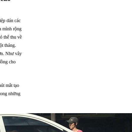
iệp dán các
ủa mình rộng
ó thể thu về
ột tháng.
hơn. Như vây
 đồng cho
út mắt tạo
trong những