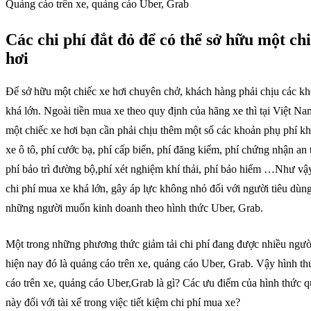
Quảng cáo trên xe, quảng cáo Uber, Grab
Các chi phí đắt đỏ để có thể sở hữu một chi
hơi
Để sở hữu một chiếc xe hơi chuyên chở, khách hàng phải chịu các kh
khá lớn. Ngoài tiền mua xe theo quy định của hãng xe thì tại Việt N
một chiếc xe hơi bạn cần phải chịu thêm một số các khoản phụ phí kh
xe ô tô, phí cước bạ, phí cấp biển, phí đăng kiểm, phí chứng nhận an t
phí bảo trì đường bộ,phí xét nghiệm khí thải, phí bảo hiểm …Như vậ
chi phí mua xe khá lớn, gây áp lực không nhỏ đối với người tiêu dùng,
những người muốn kinh doanh theo hình thức Uber, Grab.
Một trong những phương thức giảm tải chi phí đang được nhiều ngườ
hiện nay đó là quảng cáo trên xe, quảng cáo Uber, Grab. Vậy hình t
cáo trên xe, quảng cáo Uber,Grab là gì? Các ưu điểm của hình thức 
này đối với tài xế trong việc tiết kiệm chi phí mua xe?