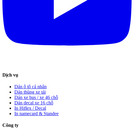
Dịch vụ
Dán ô tô cá nhân
Dán thùng xe tải
Dán xe bus / xe 46 chỗ
Dán decal xe 16 chỗ
In Hiflex / Decal
In namecard & Standee
Công ty