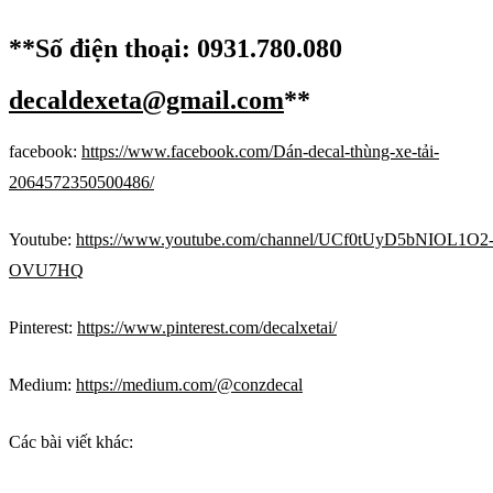
**Số điện thoại: 0931.780.080
decaldexeta@gmail.com
**
facebook:
https://www.facebook.com/Dán-decal-thùng-xe-tải-
2064572350500486/
Youtube:
https://www.youtube.com/channel/UCf0tUyD5bNIOL1O2
OVU7HQ
Pinterest:
https://www.pinterest.com/decalxetai/
Medium:
https://medium.com/@conzdecal
Các bài viết khác: