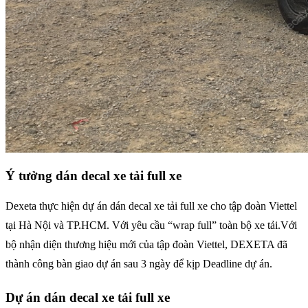
Ý tưởng dán decal xe tải full xe
Dexeta thực hiện dự án dán decal xe tải full xe cho tập đoàn Viettel
tại Hà Nội và TP.HCM. Với yêu cầu “wrap full” toàn bộ xe tải.Với
bộ nhận diện thương hiệu mới của tập đoàn Viettel, DEXETA đã
thành công bàn giao dự án sau 3 ngày để kịp Deadline dự án.
Dự án dán decal xe tải full xe