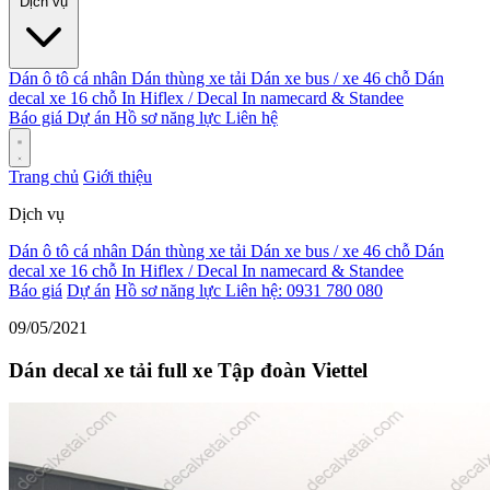
Dịch vụ
Dán ô tô cá nhân
Dán thùng xe tải
Dán xe bus / xe 46 chỗ
Dán
decal xe 16 chỗ
In Hiflex / Decal
In namecard & Standee
Báo giá
Dự án
Hồ sơ năng lực
Liên hệ
Trang chủ
Giới thiệu
Dịch vụ
Dán ô tô cá nhân
Dán thùng xe tải
Dán xe bus / xe 46 chỗ
Dán
decal xe 16 chỗ
In Hiflex / Decal
In namecard & Standee
Báo giá
Dự án
Hồ sơ năng lực
Liên hệ: 0931 780 080
09/05/2021
Dán decal xe tải full xe Tập đoàn Viettel