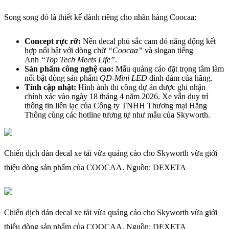
Song song đó là thiết kế dành riêng cho nhãn hàng Coocaa:
Concept rực rỡ:
Nền decal phủ sắc cam đỏ năng động kết
hợp nổi bật với dòng chữ
“Coocaa”
và slogan tiếng
Anh
“Top Tech Meets Life”
.
Sản phẩm công nghệ cao:
Mẫu quảng cáo đặt trọng tâm làm
nổi bật dòng sản phẩm
QD-Mini LED
đình đám của hãng.
Tính cập nhật:
Hình ảnh thi công dự án được ghi nhận
chính xác vào ngày 18 tháng 4 năm 2026. Xe vẫn duy trì
thông tin liên lạc của Công ty TNHH Thương mại Hằng
Thông cùng các hotline tương tự như mẫu của Skyworth.
Chiến dịch dán decal xe tải vừa quảng cáo cho Skyworth vừa giới
thiệu dòng sản phẩm của COOCAA. Nguồn: DEXETA
Chiến dịch dán decal xe tải vừa quảng cáo cho Skyworth vừa giới
thiệu dòng sản phẩm của COOCAA. Nguồn: DEXETA