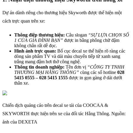
Dự án dành riêng cho thương hiệu Skyworth được thể hiện một
cách trực quan trên xe:
Thông điệp thương hiệu:
Câu slogan
“SỰ LỰA CHỌN SỐ
1 CỦA GIA ĐÌNH BẠN”
được in bằng phông chữ đậm
không chân rất dễ đọc.
Hình ảnh trực quan:
Bố cục decal xe thể hiện rõ ràng các
dòng sản phẩm TV và dải màu chuyển tiếp từ xanh sang
trắng mang đậm hơi thở công nghệ.
Thông tin doanh nghiệp:
Tên đơn vị
“CÔNG TY TNHH
THƯƠNG MẠI HẰNG THÔNG”
cùng các số hotline
028
5415 0555 – 028 5415 1555
được in gọn gàng ở dải dưới
thân xe.
Chiến dịch quảng cáo trên decal xe tải của COOCAA &
SKYWORTH thực hiện trên xe của đối tác Hằng Thông. Nguồn:
ảnh của DEXETA