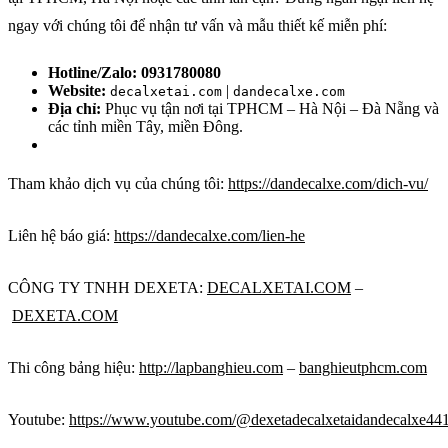
ngay với chúng tôi để nhận tư vấn và mẫu thiết kế miễn phí:
Hotline/Zalo:
0931780080
Website:
|
decalxetai.com
dandecalxe.com
Địa chỉ:
Phục vụ tận nơi tại TPHCM – Hà Nội – Đà Nẵng và
các tỉnh miền Tây, miền Đông.
Tham khảo dịch vụ của chúng tôi:
https://dandecalxe.com/dich-vu/
Liên hệ báo giá:
https://dandecalxe.com/lien-he
CÔNG TY TNHH DEXETA:
DECALXETAI.COM
–
DEXETA.COM
Thi công bảng hiệu:
http://lapbanghieu.com
–
banghieutphcm.com
Youtube:
https://www.youtube.com/@dexetadecalxetaidandecalxe44