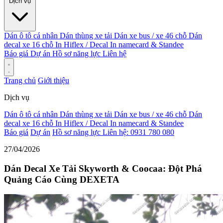
Dịch vụ
Dán ô tô cá nhân
Dán thùng xe tải
Dán xe bus / xe 46 chỗ
Dán
decal xe 16 chỗ
In Hiflex / Decal
In namecard & Standee
Báo giá
Dự án
Hồ sơ năng lực
Liên hệ
Trang chủ
Giới thiệu
Dịch vụ
Dán ô tô cá nhân
Dán thùng xe tải
Dán xe bus / xe 46 chỗ
Dán
decal xe 16 chỗ
In Hiflex / Decal
In namecard & Standee
Báo giá
Dự án
Hồ sơ năng lực
Liên hệ: 0931 780 080
27/04/2026
Dán Decal Xe Tải Skyworth & Coocaa: Đột Phá
Quảng Cáo Cùng DEXETA