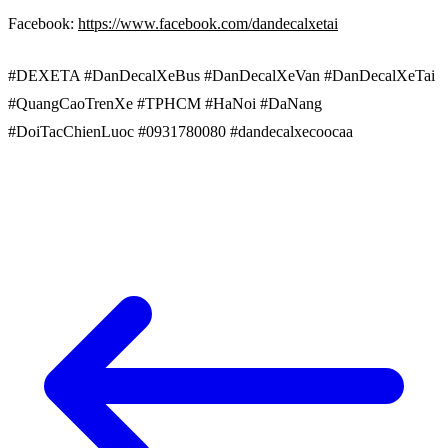
Facebook:
https://www.facebook.com/dandecalxetai
#DEXETA #DanDecalXeBus #DanDecalXeVan #DanDecalXeTai
#QuangCaoTrenXe #TPHCM #HaNoi #DaNang
#DoiTacChienLuoc #0931780080 #dandecalxecoocaa