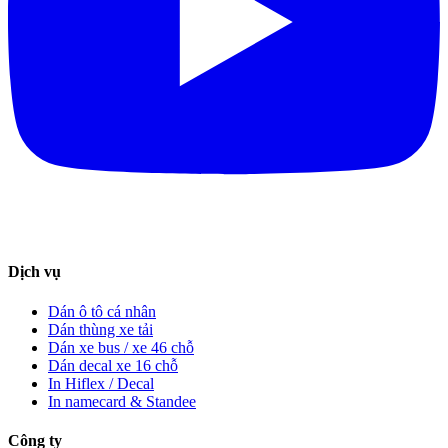
Dịch vụ
Dán ô tô cá nhân
Dán thùng xe tải
Dán xe bus / xe 46 chỗ
Dán decal xe 16 chỗ
In Hiflex / Decal
In namecard & Standee
Công ty