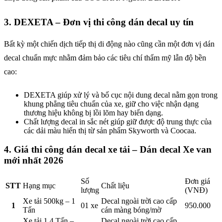
3. DEXETA – Đơn vị thi công dán decal uy tín
Bất kỳ một chiến dịch tiếp thị di động nào cũng cần một đơn vị dán
decal chuẩn mực nhằm đảm bảo các tiêu chí thẩm mỹ lẫn độ bền
cao:
DEXETA giúp xử lý và bố cục nội dung decal nằm gọn trong
khung phẳng tiêu chuẩn của xe, giữ cho việc nhận dạng
thương hiệu không bị lồi lõm hay biến dạng.
Chất lượng decal in sắc nét giúp giữ được độ trung thực của
các dải màu hiển thị từ sản phẩm Skyworth và Coocaa.
4. Giá thi công dán decal xe tải – Dán decal Xe van
mới nhất 2026
Số
Đơn giá
STT
Hạng mục
Chất liệu
lượng
(VNĐ)
Xe tải 500kg – 1
Decal ngoài trời cao cấp
1
01 xe
950.000
Tấn
cán màng bóng/mờ
Xe tải 1.4 Tấn –
Decal ngoài trời cao cấp