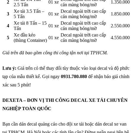
2
01 xe
1.350.000
2.5 Tấn
cán màng bóng/mờ
Xe tải 3.5 Tấn –
Decal ngoài trời cao cấp
3
01 xe
1.850.000
5 Tấn
cán màng bóng/mờ
Xe tải 8 Tấn – 15
Decal ngoài trời cao cấp
4
01 xe
2.550.000
Tấn
cán màng bóng/mờ
Xe đầu kéo
Decal ngoài trời cao cấp
5
01 xe
4.550.000
(thùng Container)
cán màng bóng/mờ
Giá trên đã bao gồm công thi công tận nơi tại TPHCM.
Lưu ý:
Giá trên có thể thay đổi tùy thuộc vào loại decal và độ phức
tạp của mẫu thiết kế. Gọi ngay
0931.780.080
để nhận báo giá chính
xác sau 5 phút!
DEXETA – ĐƠN VỊ THI CÔNG DECAL XE TẢI CHUYÊN
NGHIỆP TOÀN QUỐC
Bạn cần dán decal quảng cáo cho đội xe tải hoặc dán decal xe van
tại TPHCM, Hà Nội hoặc các tỉnh lân cận? Đừng ngần ngại liên hệ