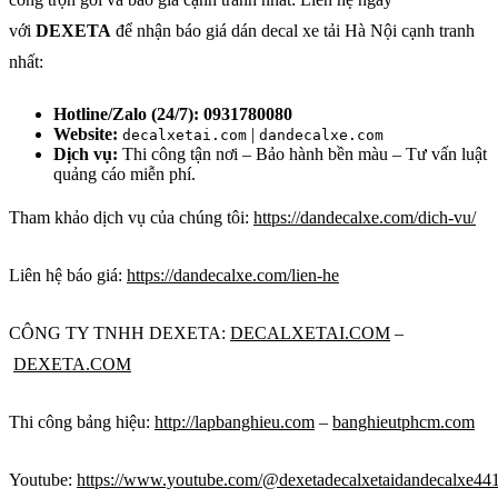
với
DEXETA
để nhận báo giá dán decal xe tải Hà Nội cạnh tranh
nhất:
Hotline/Zalo (24/7):
0931780080
Website:
|
decalxetai.com
dandecalxe.com
Dịch vụ:
Thi công tận nơi – Bảo hành bền màu – Tư vấn luật
quảng cáo miễn phí.
Tham khảo dịch vụ của chúng tôi:
https://dandecalxe.com/dich-vu/
Liên hệ báo giá:
https://dandecalxe.com/lien-he
CÔNG TY TNHH DEXETA:
DECALXETAI.COM
–
DEXETA.COM
Thi công bảng hiệu:
http://lapbanghieu.com
–
banghieutphcm.com
Youtube:
https://www.youtube.com/@dexetadecalxetaidandecalxe44