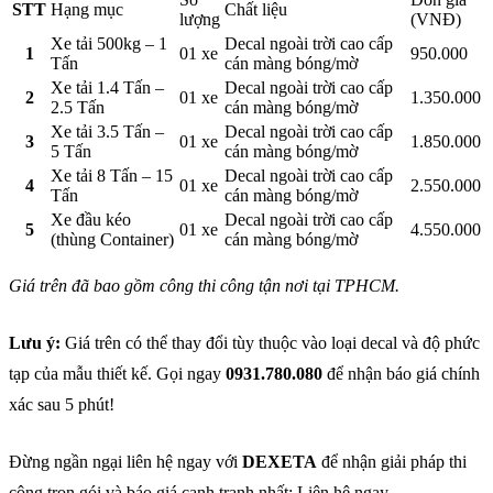
STT
Hạng mục
Chất liệu
lượng
(VNĐ)
Xe tải 500kg – 1
Decal ngoài trời cao cấp
1
01 xe
950.000
Tấn
cán màng bóng/mờ
Xe tải 1.4 Tấn –
Decal ngoài trời cao cấp
2
01 xe
1.350.000
2.5 Tấn
cán màng bóng/mờ
Xe tải 3.5 Tấn –
Decal ngoài trời cao cấp
3
01 xe
1.850.000
5 Tấn
cán màng bóng/mờ
Xe tải 8 Tấn – 15
Decal ngoài trời cao cấp
4
01 xe
2.550.000
Tấn
cán màng bóng/mờ
Xe đầu kéo
Decal ngoài trời cao cấp
5
01 xe
4.550.000
(thùng Container)
cán màng bóng/mờ
Giá trên đã bao gồm công thi công tận nơi tại TPHCM.
Lưu ý:
Giá trên có thể thay đổi tùy thuộc vào loại decal và độ phức
tạp của mẫu thiết kế. Gọi ngay
0931.780.080
để nhận báo giá chính
xác sau 5 phút!
Đừng ngần ngại liên hệ ngay với
DEXETA
để nhận giải pháp thi
công trọn gói và báo giá cạnh tranh nhất: Liên hệ ngay