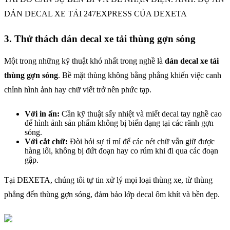
DÁN DECAL XE TẢI 247EXPRESS CỦA DEXETA
3. Thử thách dán decal xe tải thùng gợn sóng
Một trong những kỹ thuật khó nhất trong nghề là
dán decal xe tải
thùng gợn sóng
. Bề mặt thùng không bằng phẳng khiến việc canh
chỉnh hình ảnh hay chữ viết trở nên phức tạp.
Với in ấn:
Cần kỹ thuật sấy nhiệt và miết decal tay nghề cao
để hình ảnh sản phẩm không bị biến dạng tại các rãnh gợn
sóng.
Với cắt chữ:
Đòi hỏi sự tỉ mỉ để các nét chữ vẫn giữ được
hàng lối, không bị đứt đoạn hay co rúm khi đi qua các đoạn
gập.
Tại DEXETA, chúng tôi tự tin xử lý mọi loại thùng xe, từ thùng
phẳng đến thùng gợn sóng, đảm bảo lớp decal ôm khít và bền đẹp.