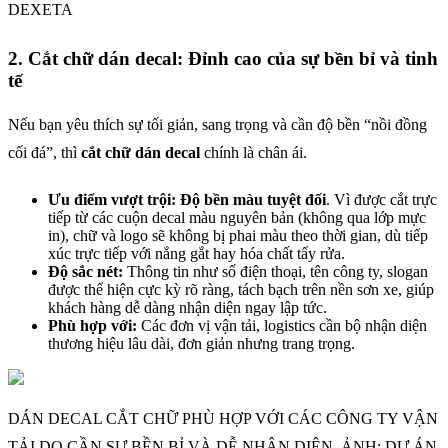
DEXETA
2. Cắt chữ dán decal: Đỉnh cao của sự bền bỉ và tinh
tế
Nếu bạn yêu thích sự tối giản, sang trọng và cần độ bền “nồi đồng
cối đá”, thì
cắt chữ dán decal
chính là chân ái.
Ưu điểm vượt trội:
Độ bền màu tuyệt đối
. Vì được cắt trực
tiếp từ các cuộn decal màu nguyên bản (không qua lớp mực
in), chữ và logo sẽ không bị phai màu theo thời gian, dù tiếp
xúc trực tiếp với nắng gắt hay hóa chất tẩy rửa.
Độ sắc nét:
Thông tin như số điện thoại, tên công ty, slogan
được thể hiện cực kỳ rõ ràng, tách bạch trên nền sơn xe, giúp
khách hàng dễ dàng nhận diện ngay lập tức.
Phù hợp với:
Các đơn vị vận tải, logistics cần bộ nhận diện
thương hiệu lâu dài, đơn giản nhưng trang trọng.
DÁN DECAL CẮT CHỮ PHÙ HỢP VỚI CÁC CÔNG TY VẬN
TẢI DO CẦN SỰ BỀN BỈ VÀ DỄ NHẬN DIỆN. ẢNH: DỰ ÁN