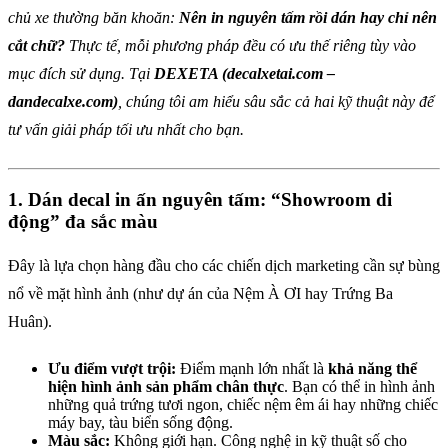
chủ xe thường băn khoăn:
Nên in nguyên tấm rồi dán hay chỉ nên
cắt chữ?
Thực tế, mỗi phương pháp đều có ưu thế riêng tùy vào
mục đích sử dụng. Tại
DEXETA (decalxetai.com –
dandecalxe.com)
, chúng tôi am hiểu sâu sắc cả hai kỹ thuật này để
tư vấn giải pháp tối ưu nhất cho bạn.
1. Dán decal in ấn nguyên tấm: “Showroom di
động” đa sắc màu
Đây là lựa chọn hàng đầu cho các chiến dịch marketing cần sự bùng
nổ về mặt hình ảnh (như dự án của Nệm À ƠI hay Trứng Ba
Huân).
Ưu điểm vượt trội:
Điểm mạnh lớn nhất là
khả năng thể
hiện hình ảnh sản phẩm chân thực
. Bạn có thể in hình ảnh
những quả trứng tươi ngon, chiếc nệm êm ái hay những chiếc
máy bay, tàu biển sống động.
Màu sắc:
Không giới hạn. Công nghệ in kỹ thuật số cho