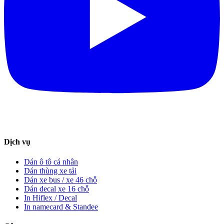
Dịch vụ
Dán ô tô cá nhân
Dán thùng xe tải
Dán xe bus / xe 46 chỗ
Dán decal xe 16 chỗ
In Hiflex / Decal
In namecard & Standee