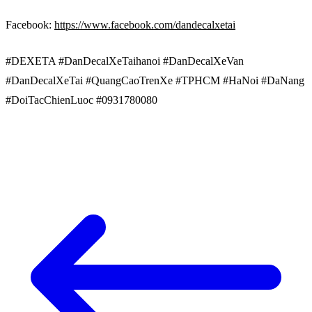
Facebook:
https://www.facebook.com/dandecalxetai
#DEXETA #DanDecalXeTaihanoi #DanDecalXeVan
#DanDecalXeTai #QuangCaoTrenXe #TPHCM #HaNoi #DaNang
#DoiTacChienLuoc #0931780080