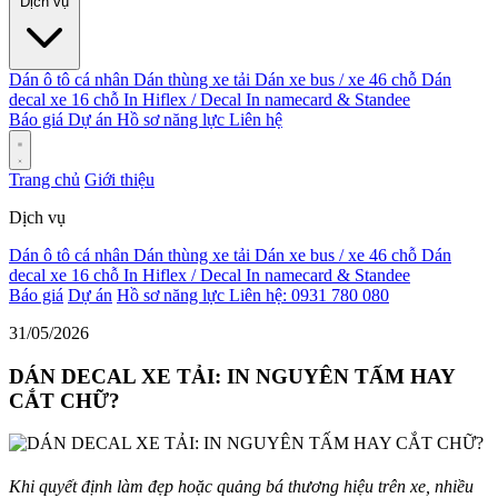
Dịch vụ
Dán ô tô cá nhân
Dán thùng xe tải
Dán xe bus / xe 46 chỗ
Dán
decal xe 16 chỗ
In Hiflex / Decal
In namecard & Standee
Báo giá
Dự án
Hồ sơ năng lực
Liên hệ
Trang chủ
Giới thiệu
Dịch vụ
Dán ô tô cá nhân
Dán thùng xe tải
Dán xe bus / xe 46 chỗ
Dán
decal xe 16 chỗ
In Hiflex / Decal
In namecard & Standee
Báo giá
Dự án
Hồ sơ năng lực
Liên hệ: 0931 780 080
31/05/2026
DÁN DECAL XE TẢI: IN NGUYÊN TẤM HAY
CẮT CHỮ?
Khi quyết định làm đẹp hoặc quảng bá thương hiệu trên xe, nhiều