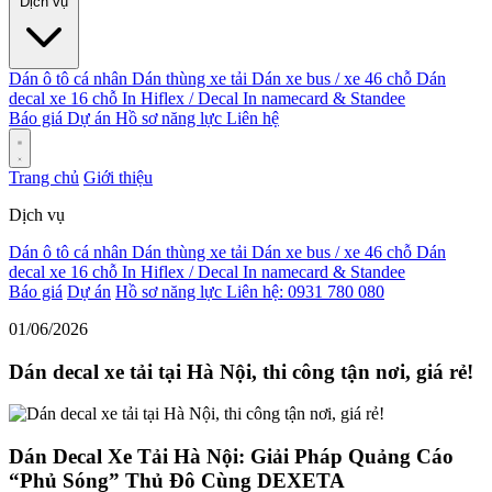
Dịch vụ
Dán ô tô cá nhân
Dán thùng xe tải
Dán xe bus / xe 46 chỗ
Dán
decal xe 16 chỗ
In Hiflex / Decal
In namecard & Standee
Báo giá
Dự án
Hồ sơ năng lực
Liên hệ
Trang chủ
Giới thiệu
Dịch vụ
Dán ô tô cá nhân
Dán thùng xe tải
Dán xe bus / xe 46 chỗ
Dán
decal xe 16 chỗ
In Hiflex / Decal
In namecard & Standee
Báo giá
Dự án
Hồ sơ năng lực
Liên hệ: 0931 780 080
01/06/2026
Dán decal xe tải tại Hà Nội, thi công tận nơi, giá rẻ!
Dán Decal Xe Tải Hà Nội: Giải Pháp Quảng Cáo
“Phủ Sóng” Thủ Đô Cùng DEXETA