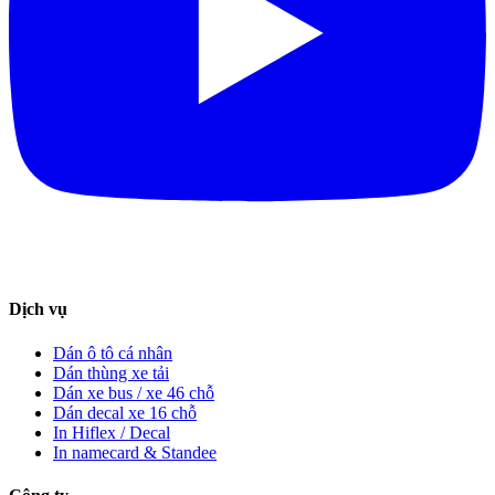
Dịch vụ
Dán ô tô cá nhân
Dán thùng xe tải
Dán xe bus / xe 46 chỗ
Dán decal xe 16 chỗ
In Hiflex / Decal
In namecard & Standee