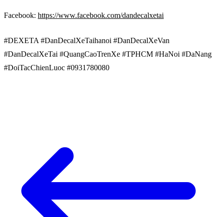
Facebook:
https://www.facebook.com/dandecalxetai
#DEXETA #DanDecalXeTaihanoi #DanDecalXeVan
#DanDecalXeTai #QuangCaoTrenXe #TPHCM #HaNoi #DaNang
#DoiTacChienLuoc #0931780080