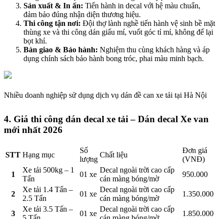
Sản xuất & In ấn:
Tiến hành in decal với hệ màu chuẩn,
đảm bảo đúng nhận diện thương hiệu.
Thi công tận nơi:
Đội thợ lành nghề tiến hành vệ sinh bề mặt
thùng xe và thi công dán giấu mí, vuốt góc tỉ mỉ, không để lại
bọt khí.
Bàn giao & Bảo hành:
Nghiệm thu cùng khách hàng và áp
dụng chính sách bảo hành bong tróc, phai màu minh bạch.
Nhiều doanh nghiệp sử dụng dịch vụ dán đề can xe tải tại Hà Nội
4. Giá thi công dán decal xe tải – Dán decal Xe van
mới nhất 2026
Số
Đơn giá
STT
Hạng mục
Chất liệu
lượng
(VNĐ)
Xe tải 500kg – 1
Decal ngoài trời cao cấp
1
01 xe
950.000
Tấn
cán màng bóng/mờ
Xe tải 1.4 Tấn –
Decal ngoài trời cao cấp
2
01 xe
1.350.000
2.5 Tấn
cán màng bóng/mờ
Xe tải 3.5 Tấn –
Decal ngoài trời cao cấp
3
01 xe
1.850.000
5 Tấn
cán màng bóng/mờ