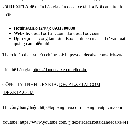
với
DEXETA
để nhận báo giá dán decal xe tải Hà Nội cạnh tranh
nhất:
Hotline/Zalo (24/7):
0931780080
Website:
|
decalxetai.com
dandecalxe.com
Dịch vụ:
Thi công tận nơi – Bảo hành bền màu – Tư vấn luật
quảng cáo miễn phí.
Tham khảo dịch vụ của chúng tôi:
https://dandecalxe.com/dich-vu/
Liên hệ báo giá:
https://dandecalxe.com/lien-he
CÔNG TY TNHH DEXETA:
DECALXETAI.COM
–
DEXETA.COM
Thi công bảng hiệu:
http://lapbanghieu.com
–
banghieutphcm.com
Youtube:
https://www.youtube.com/@dexetadecalxetaidandecalxe44