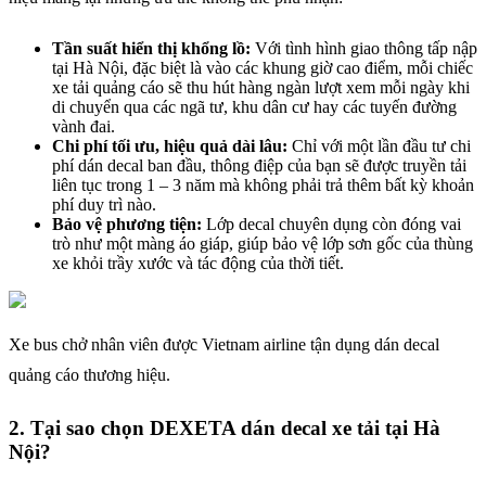
Tần suất hiển thị khổng lồ:
Với tình hình giao thông tấp nập
tại Hà Nội, đặc biệt là vào các khung giờ cao điểm, mỗi chiếc
xe tải quảng cáo sẽ thu hút hàng ngàn lượt xem mỗi ngày khi
di chuyển qua các ngã tư, khu dân cư hay các tuyến đường
vành đai.
Chi phí tối ưu, hiệu quả dài lâu:
Chỉ với một lần đầu tư chi
phí dán decal ban đầu, thông điệp của bạn sẽ được truyền tải
liên tục trong 1 – 3 năm mà không phải trả thêm bất kỳ khoản
phí duy trì nào.
Bảo vệ phương tiện:
Lớp decal chuyên dụng còn đóng vai
trò như một màng áo giáp, giúp bảo vệ lớp sơn gốc của thùng
xe khỏi trầy xước và tác động của thời tiết.
Xe bus chở nhân viên được Vietnam airline tận dụng dán decal
quảng cáo thương hiệu.
2. Tại sao chọn DEXETA dán decal xe tải tại Hà
Nội?