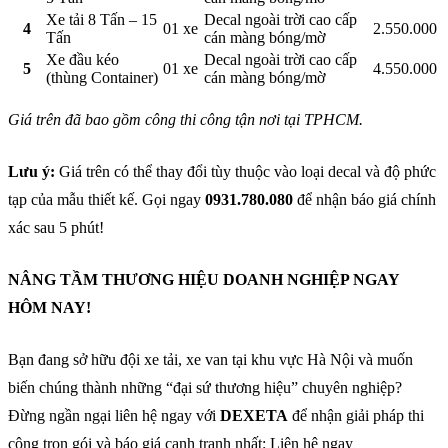
Xe tải 8 Tấn – 15
Decal ngoài trời cao cấp
4
01 xe
2.550.000
Tấn
cán màng bóng/mờ
Xe đầu kéo
Decal ngoài trời cao cấp
5
01 xe
4.550.000
(thùng Container)
cán màng bóng/mờ
Giá trên đã bao gồm công thi công tận nơi tại TPHCM.
Lưu ý:
Giá trên có thể thay đổi tùy thuộc vào loại decal và độ phức
tạp của mẫu thiết kế. Gọi ngay
0931.780.080
để nhận báo giá chính
xác sau 5 phút!
NÂNG TẦM THƯƠNG HIỆU DOANH NGHIỆP NGAY
HÔM NAY!
Bạn đang sở hữu đội xe tải, xe van tại khu vực Hà Nội và muốn
biến chúng thành những “đại sứ thương hiệu” chuyên nghiệp?
Đừng ngần ngại liên hệ ngay với
DEXETA
để nhận giải pháp thi
công trọn gói và báo giá cạnh tranh nhất: Liên hệ ngay